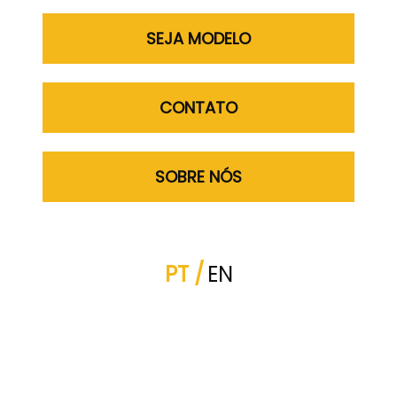
SEJA MODELO
CONTATO
LMA
ADELAIDE DIAS
ADELE 
SOBRE NÓS
PT
EN